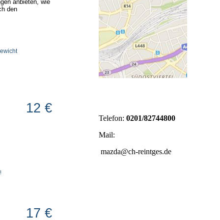
ngen anbieten, wie
ch den
Gewicht
12 €
Telefon:
0201/82744800
Mail:
mazda@ch-reintges.de
!
17 €