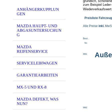
gründlich, schonend
zum Beispiel Leder-
ANHÄNGERKUPPLUN
Wiederverkaufswert
GEN
Preisliste Fahrzeu
MAZDA HAUPT- UND
Alle Preise
inkl.
MwSt.
ABGASUNTERSUCHUN
G
Best.
Nr.
MAZDA
REIFENSERVICE
Auße
9991
SERVICELEIHWAGEN
GARANTIEARBEITEN
MX-5 UND RX-8
MAZDA DEFEKT, WAS
NUN?
9992