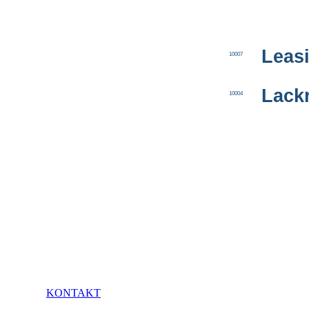
Leas
10007
Lack
10004
KONTAKT