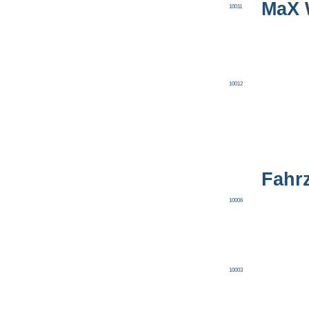
MaX 
10011
10012
Fahr
10006
10003