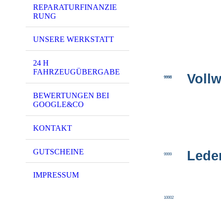
REPARATURFINANZIE
RUNG
UNSERE WERKSTATT
24 H
FAHRZEUGÜBERGABE
Voll
9998
BEWERTUNGEN BEI
GOOGLE&CO
KONTAKT
GUTSCHEINE
Lede
9999
IMPRESSUM
10002