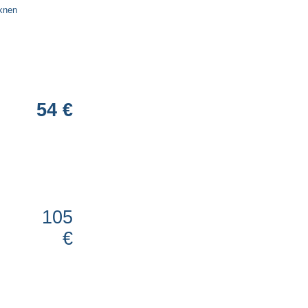
knen
54 €
105
€