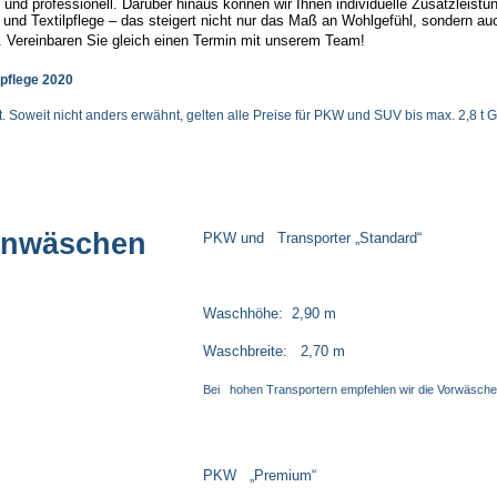
 und professionell. Darüber hinaus können wir Ihnen individuelle Zusatzleistu
 und Textilpflege – das steigert nicht nur das Maß an Wohlgefühl, sondern au
. Vereinbaren Sie gleich einen Termin mit unserem Team!
gpflege 2020
 Soweit nicht anders erwähnt, gelten alle Preise für PKW und SUV bis max. 2,8 t 
nwäschen
PKW und Transporter „Standard“
Waschhöhe: 2,90 m
Waschbreite: 2,70 m
Bei hohen Transportern empfehlen wir die Vorwäsche
PKW „Premium“