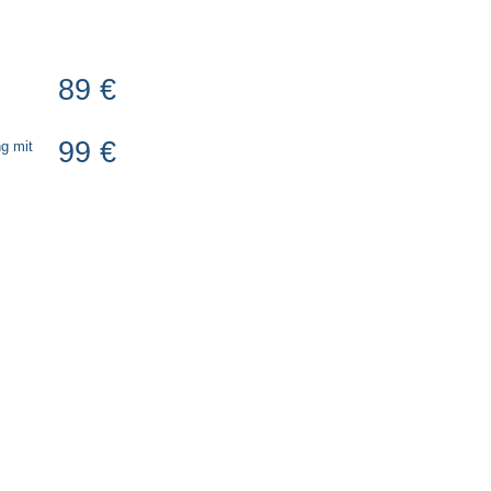
89 €
99 €
ng mit